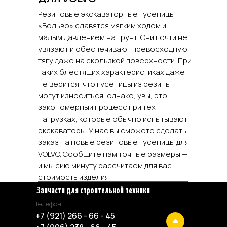
Резиновые экскаваторные гусеницы
«Вольво» славятся мягким ходом и
малым давлением на грунт. Они почти не
увязают и обеспечивают превосходную
тягу даже на скользкой поверхности. При
таких блестящих характеристиках даже
не верится, что гусеницы из резины
могут износиться, однако, увы, это
Резиновые гу
закономерный процесс при тех
Гусеничные цепи
Звездочки и групп
нагрузках, которые обычно испытывают
Башмаки
Поддерживающие и
экскаваторы. У нас вы сможете сделать
заказ на новые резиновые гусеницы для
Резиновые баш
VOLVO. Сообщите нам точные размеры —
и мы сию минуту рассчитаем для вас
стоимость изделия!
Запчасти для строительной техники
Телефон
+7 (921) 266 - 66 - 45