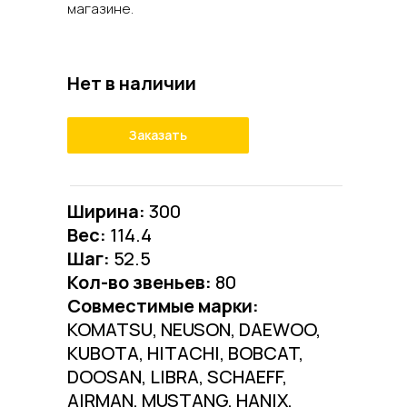
магазине.
Нет в наличии
Заказать
Ширина:
300
Вес:
114.4
Шаг:
52.5
Кол-во звеньев:
80
Совместимые марки:
KOMATSU, NEUSON, DAEWOO,
Резиновые гу
KUBOTA, HITACHI, BOBCAT,
Гусеничные цепи
Звездочки и групп
Башмаки
Поддерживающие и
DOOSAN, LIBRA, SCHAEFF,
AIRMAN, MUSTANG, HANIX,