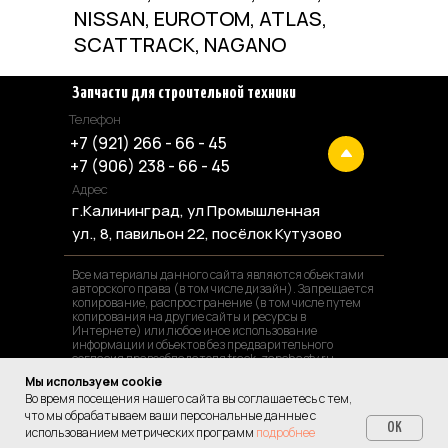
NISSAN, EUROTOM, ATLAS,
Резиновые баш
SCATTRACK, NAGANO
Запчасти для строительной техники
Телефон
+7 (921) 266 - 66 - 45
+7 (906) 238 - 66 - 45
Адрес
г.Калининград, ул Промышленная
ул., 8, павильон 22, посёлок Кутузово
Все материалы данного сайта являются объектами
авторского права (в том числе дизайн). Запрещается
копирование, распространение (в том числе путем
копирования на другие сайты и ресурсы в
Интернете) или любое иное использование
информации и объектов без предварительного
согласия правообладателя track-zapchasty.ru
Мы используем cookie
Во время посещения нашего сайта вы соглашаетесь с тем,
Сделано в веб-студии "Мультисайт"
что мы обрабатываем ваши персональные данные с
Разработка и продвижение сайтов
OK
использованием метрических программ
подробнее